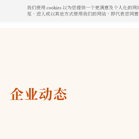
跳
我们使用 cookies 以为您提供一个更满意及个人
至
览、进入或以其他方式使用我们的网站，即代表您同意我们使
企业动态
心系社区
绿色生活
创新构思
内
容
企业动态