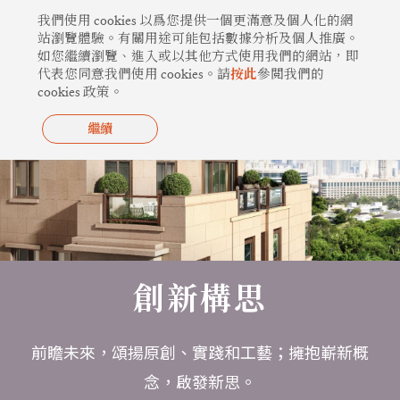
跳
我們使用 cookies 以爲您提供一個更滿意及個人化的網
至
站瀏覽體驗。有關用途可能包括數據分析及個人推廣。
如您繼續瀏覽、進入或以其他方式使用我們的網站，即
主
代表您同意我們使用 cookies。請
按此
參閲我們的
要
cookies 政策。
內
容
繼續
創新構思
前瞻未來，頌揚原創、實踐和工藝；擁抱嶄新概
念，啟發新思。