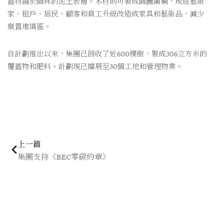
蓋物鋪於園林的泥土表層。木材則可製成園圃圍欄，或經藝術
家、租戶、居民、顧客和員工升級改造成家具和藝術品，減少
棄置堆填區。
自計劃推出以來，集團已回收了近600棵樹，製成306立方米的
覆蓋物和肥料。計劃現已擴展至30個工地和管理物業。
上一頁
上一篇
集團支持《BEC零碳約章》