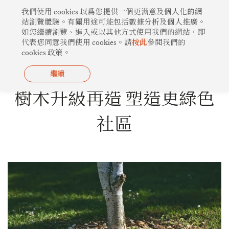
跳
我們使用 cookies 以爲您提供一個更滿意及個人化的網
至
站瀏覽體驗。有關用途可能包括數據分析及個人推廣。
如您繼續瀏覽、進入或以其他方式使用我們的網站，即
主
代表您同意我們使用 cookies。請
按此
參閲我們的
要
cookies 政策。
內
容
繼續
綠色生活
樹木升級再造 塑造更綠色
社區