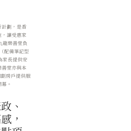
行計劃，是香
施，讓受惠家
九龍樂善堂負
室（配備筆記型
為家長提供安
樂善堂亦與本
個劏房戶提供服
開幕。
聚政、
福感，