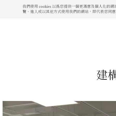
跳
我們使用 cookies 以爲您提供一個更滿意及個人
至
覽、進入或以其他方式使用我們的網站，即代表您同意我們使
企業動態
心繫社區
綠色生活
創新構思
主
要
內
容
建