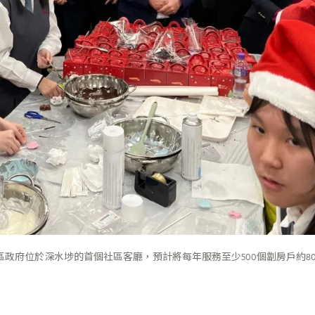
府位於深水埗的首個社區客廳，預計將每年服務至少500個劏房戶約80,