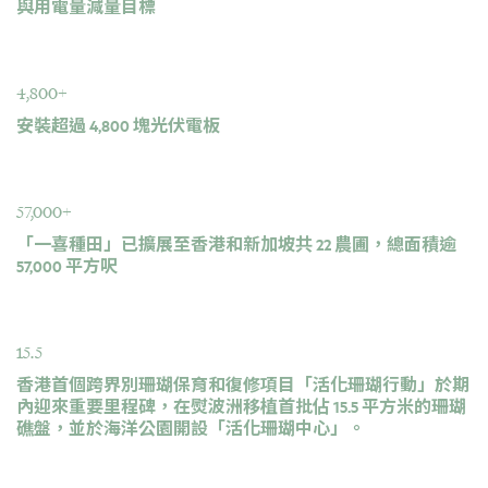
與用電量減量目標
4,800+
安裝超過 4,800 塊光伏電板
57,000+
「一喜種田」已擴展至香港和新加坡共 22 農圃，總面積逾
57,000 平方呎
15.5
香港首個跨界別珊瑚保育和復修項目「活化珊瑚行動」於期
內迎來重要里程碑，在熨波洲移植首批佔 15.5 平方米的珊瑚
礁盤，並於海洋公園開設「活化珊瑚中心」。