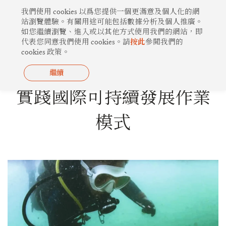
跳
我們使用 cookies 以爲您提供一個更滿意及個人化的網
至
站瀏覽體驗。有關用途可能包括數據分析及個人推廣。
如您繼續瀏覽、進入或以其他方式使用我們的網站，即
主
代表您同意我們使用 cookies。請
按此
參閲我們的
要
cookies 政策。
內
容
繼續
綠色生活
實踐國際可持續發展作業
模式