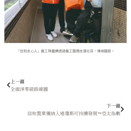
「信和友心人」義工隊繼續透過義工服務支援社區，傳揚關愛。
上一頁
下
上一篇
全面淨零碳路線圖
下一篇
信和置業獲納入道瓊斯可持續發展™亞太指數