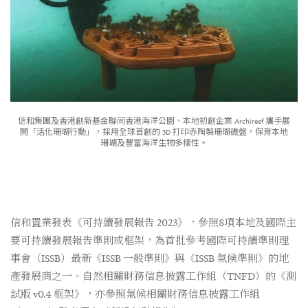
信和集團及香港創新基金聯同香港海洋公園、本地初創企業 Archireef 攜手展
開「活化珊瑚行動」，採用全球首創的 3D 打印赤陶製珊瑚礁盤，保育本地
珊瑚及豐富海洋生物多樣性。
信和置業發表《可持續發展報告 2023》，參照8項本地及國際主
要可持續發展報告準則或框架，為首批參考國際可持續準則理
事會（ISSB）最新《ISSB 一般準則》與《ISSB 氣候準則》的地
產發展商之一、自然相關財務信息披露工作組（TNFD）的《測
試版 v0.4 框架》，亦參照氣候相關財務信息披露工作組