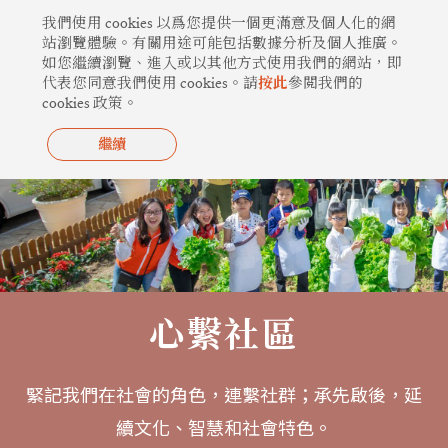
跳
我們使用 cookies 以爲您提供一個更滿意及個人化的網
至
站瀏覽體驗。有關用途可能包括數據分析及個人推廣。
如您繼續瀏覽、進入或以其他方式使用我們的網站，即
主
代表您同意我們使用 cookies。請
按此
參閲我們的
要
cookies 政策。
內
容
繼續
心繫社區
緊記我們在社會的角色，連繫社群；承先啟後，延
續文化、智慧和社會特色。