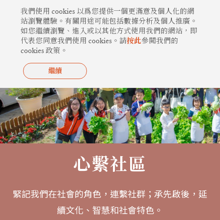
跳
我們使用 cookies 以爲您提供一個更滿意及個人化的網
至
站瀏覽體驗。有關用途可能包括數據分析及個人推廣。
如您繼續瀏覽、進入或以其他方式使用我們的網站，即
主
代表您同意我們使用 cookies。請
按此
參閲我們的
要
cookies 政策。
內
容
繼續
心繫社區
緊記我們在社會的角色，連繫社群；承先啟後，延
續文化、智慧和社會特色。