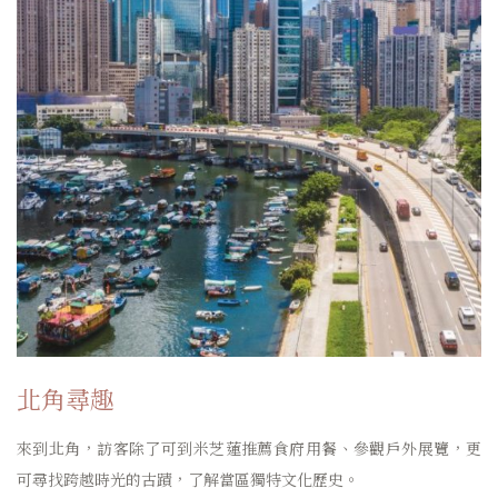
北角尋趣
來到北角，訪客除了可到米芝蓮推薦食府用餐、參觀戶外展覽，更
可尋找跨越時光的古蹟，了解當區獨特文化歷史。