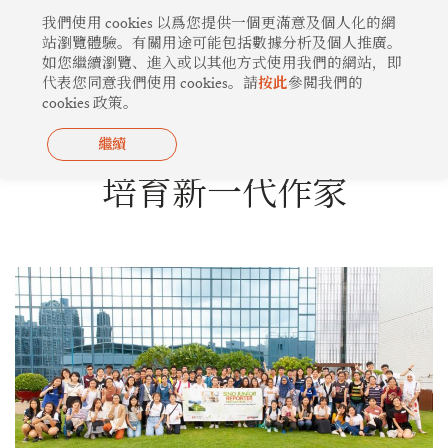
跳
我們使用 cookies 以爲您提供一個更滿意及個人化的網
至
站瀏覽體驗。有關用途可能包括數據分析及個人推廣。
如您繼續瀏覽、進入或以其他方式使用我們的網站，即
主
代表您同意我們使用 cookies。請
按此
參閲我們的
要
cookies 政策。
內
容
繼續
心繫社區
培育新一代作家