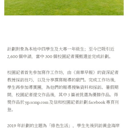
計劃對象為本地中四學生及大專一年級生；至今已吸引近
2,600
個申請，當中
300
個校園記者獲甄選並完成計劃。
校園記者首先參加寫作工作坊，由《南華早報》的資深記者
教授採訪技巧，以及分享撰寫報導的竅門。完成工作坊後，
學生再參加導賞團，為他們的報導搜集資料和採訪。暑假期
間，校園記者提交作品後，其中
5
篇被挑選為優勝作品。得
獎作品於
yp.scmp.com
及信和校園記者計劃
facebook
專頁刊
登。
2019
年計劃的主題為「綠色生活」，學生先後到訪黃金海岸