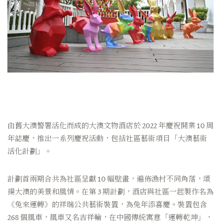
由舊大澳警署活化而成的大澳文物酒店於 2022 年慶祝開業 10 周
年誌慶，推出一系列慶祝活動，包括社區藝術項目「大澳藝術
活化計劃」。
計劃首兩期合共為社區呈獻 10 幅壁畫，遍佈漁村不同角落，頌
揚大澳的美景和風情。在第 3 期計劃，酒店與社區一起製作名為
《兔來運轉》的祥瑞公共藝術裝置，為兔年添喜慶。裝置包含
268 個風車，風車又名吉祥輪，在中國傳統寓意「運轉乾坤」，