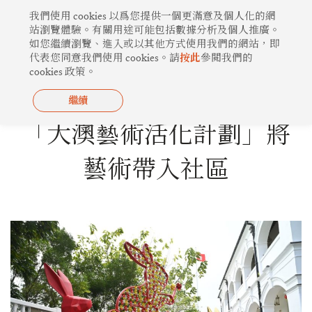
跳
我們使用 cookies 以爲您提供一個更滿意及個人化的網
至
站瀏覽體驗。有關用途可能包括數據分析及個人推廣。
如您繼續瀏覽、進入或以其他方式使用我們的網站，即
主
代表您同意我們使用 cookies。請
按此
參閲我們的
要
cookies 政策。
內
容
繼續
心繫社區
「大澳藝術活化計劃」將
藝術帶入社區