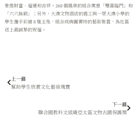
象徵財富、福運和吉祥。268 個風車的組合寓意「雙喜臨門」和
「六六無窮」；另外，大澳文物酒店的義工與一眾大澳小學的
學生攜手彩繪 8 隻玉兔，組合成絢麗獨特的藝術裝置，為社區
送上最誠摯的祝福。
上一頁
下
上一篇
幫助學生欣賞文化藝術瑰寶
下一篇
聯合國教科文組織亞太區文物古蹟保護獎