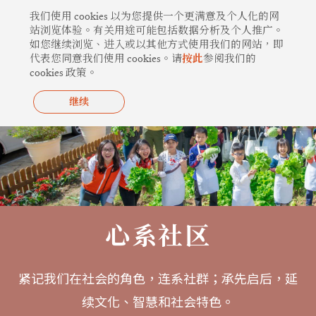
跳
我们使用 cookies 以为您提供一个更满意及个人化的网
至
站浏览体验。有关用途可能包括数据分析及个人推广。
如您继续浏览、进入或以其他方式使用我们的网站，即
内
代表您同意我们使用 cookies。请
按此
参阅我们的
容
cookies 政策。
继续
心系社区
紧记我们在社会的角色，连系社群；承先启后，延
续文化、智慧和社会特色。