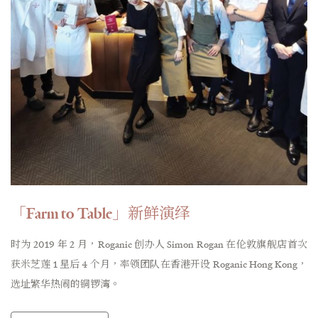
「Farm to Table」新鲜演绎
时为 2019 年 2 月，Roganic 创办人 Simon Rogan 在伦敦旗舰店首次
获米芝莲 1 星后 4 个月，率领团队在香港开设 Roganic Hong Kong，
选址繁华热闹的铜锣湾。